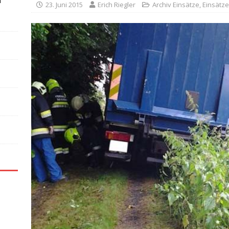
n
23. Juni 2015
Erich Riegler
Archiv Einsätze
,
Einsätze