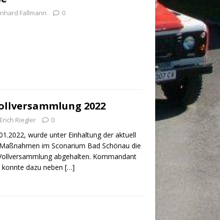
inhard Fallmann
0
Vollversammlung 2022
Erich Riegler
0
1.2022, wurde unter Einhaltung der aktuell
9-Maßnahmen im Sconarium Bad Schönau die
r-Vollversammlung abgehalten. Kommandant
r konnte dazu neben
[…]