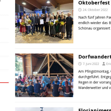
n
Oktoberfest
24. Oktober 2022
Nach fünf Jahren Pa
endlich wieder das 
Schönau organisiert
Dorfwandert
7. Juni 2022
Eri
Am Pfingstmontag, 
durchgeführt. Entg
Regen in der vorra
Wanderwetter und vi
Florianimes