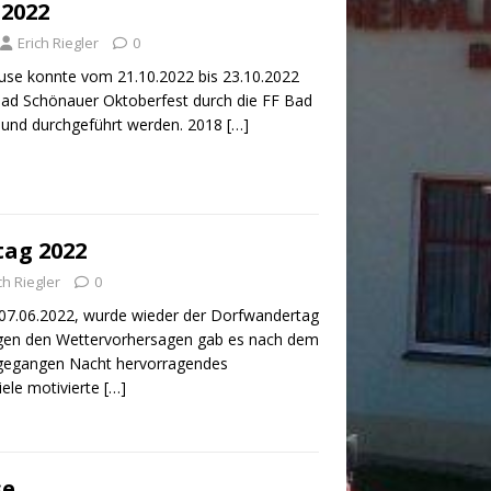
 2022
Erich Riegler
0
use konnte vom 21.10.2022 bis 23.10.2022
Bad Schönauer Oktoberfest durch die FF Bad
 und durchgeführt werden. 2018
[…]
ag 2022
ch Riegler
0
07.06.2022, wurde wieder der Dorfwandertag
egen den Wettervorhersagen gab es nach dem
ngegangen Nacht hervorragendes
ele motivierte
[…]
se