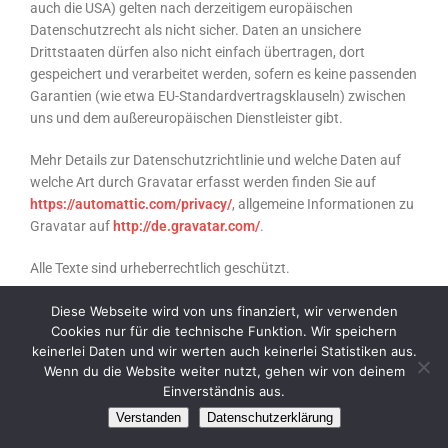
auch die USA) gelten nach derzeitigem europäischen
Datenschutzrecht als nicht sicher. Daten an unsichere
Drittstaaten dürfen also nicht einfach übertragen, dort
gespeichert und verarbeitet werden, sofern es keine passenden
Garantien (wie etwa EU-Standardvertragsklauseln) zwischen
uns und dem außereuropäischen Dienstleister gibt.
Mehr Details zur Datenschutzrichtlinie und welche Daten auf
welche Art durch Gravatar erfasst werden finden Sie auf
https://automattic.com/privacy/
, allgemeine Informationen zu
Gravatar auf
http://de.gravatar.com/
.
Alle Texte sind urheberrechtlich geschützt.
Quelle: Erstellt mit dem
Datenschutz Generator
von AdSimple
Diese Webseite wird von uns finanziert, wir verwenden
Cookies nur für die technische Funktion. Wir speichern
keinerlei Daten und wir werten auch keinerlei Statistiken aus.
Wenn du die Website weiter nutzt, gehen wir von deinem
NEUESTE BEITRÄGE
Einverständnis aus.
Verstanden
Datenschutzerklärung
Brand einer Landwirtschaftlichen Maschine in Krumbach