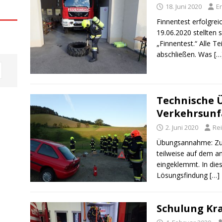
18. Juni 2020
Er
Finnentest erfolgre
19.06.2020 stellten
„Finnentest.“ Alle T
abschließen. Was
[…
Technische 
Verkehrsunf
2. Juni 2020
Re
Übungsannahme: Z
teilweise auf dem 
eingeklemmt. In die
Lösungsfindung
[…]
Schulung Kr