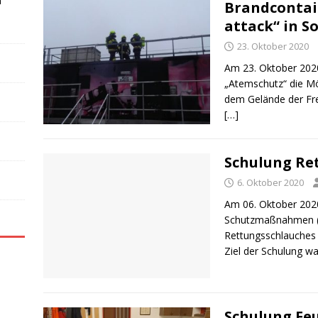
n
Brandcontain
attack“ in S
23. Oktober 2020
Am 23. Oktober 2020
„Atemschutz“ die Mö
dem Gelände der Frei
[…]
Schulung Re
6. Oktober 2020
Am 06. Oktober 2020
Schutzmaßnahmen (
Rettungsschlauches 
Ziel der Schulung w
Schulung Fe