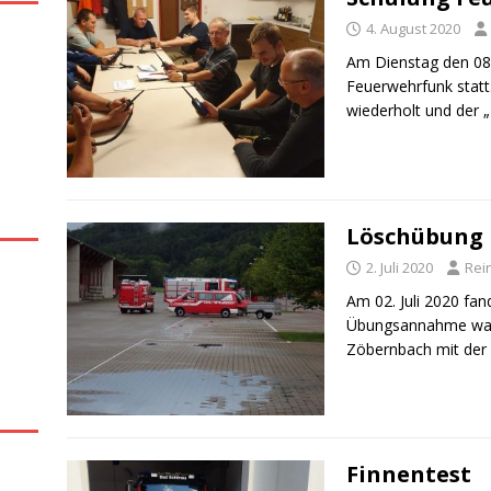
4. August 2020
Am Dienstag den 08.
Feuerwehrfunk statt
wiederholt und der „
Löschübung 
2. Juli 2020
Rei
Am 02. Juli 2020 fan
Übungsannahme war 
Zöbernbach mit der
Finnentest