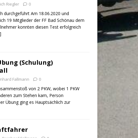
ich Riegler
0
ich durchgeführt Am 18.06.2020 und
 sich 19 Mitglieder der FF Bad Schönau dem
eilnehmer konnten diesen Test erfolgreich
]
Übung (Schulung)
all
inhard Fallmann
0
usammenstoß von 2 PKW, wobei 1 PKW
anderen zum Stehen kam, Person
ser Übung ging es Hauptsächlich zur
aftfahrer