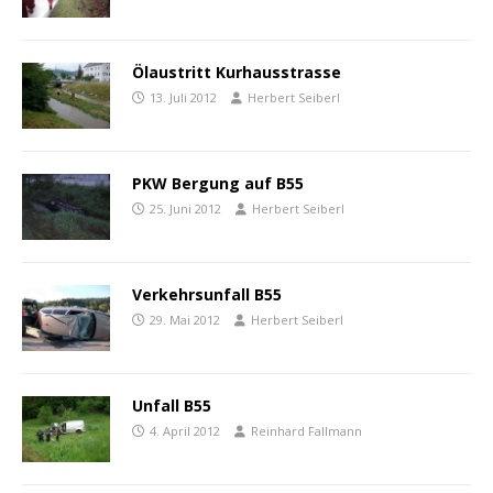
Ölaustritt Kurhausstrasse
13. Juli 2012
Herbert Seiberl
PKW Bergung auf B55
25. Juni 2012
Herbert Seiberl
Verkehrsunfall B55
29. Mai 2012
Herbert Seiberl
Unfall B55
4. April 2012
Reinhard Fallmann