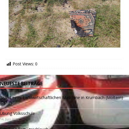
Post Views:
0
NEUESTE BEITRÄGE
Brand einer Landwirtschaftlichen Maschine in Krumbach (Möltern)
25. Juni 2026
Übung Volksschule
14. Juni 2026