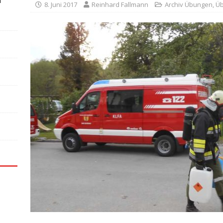
n
8. Juni 2017
Reinhard Fallmann
Archiv Übungen
,
Üb