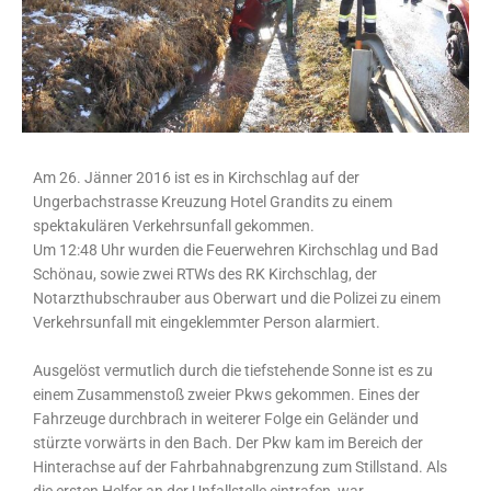
Am 26. Jänner 2016 ist es in Kirchschlag auf der
Ungerbachstrasse Kreuzung Hotel Grandits zu einem
spektakulären Verkehrsunfall gekommen.
Um 12:48 Uhr wurden die Feuerwehren Kirchschlag und Bad
Schönau, sowie zwei RTWs des RK Kirchschlag, der
Notarzthubschrauber aus Oberwart und die Polizei zu einem
Verkehrsunfall mit eingeklemmter Person alarmiert.
Ausgelöst vermutlich durch die tiefstehende Sonne ist es zu
einem Zusammenstoß zweier Pkws gekommen. Eines der
Fahrzeuge durchbrach in weiterer Folge ein Geländer und
stürzte vorwärts in den Bach. Der Pkw kam im Bereich der
Hinterachse auf der Fahrbahnabgrenzung zum Stillstand. Als
die ersten Helfer an der Unfallstelle eintrafen, war