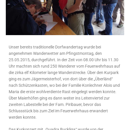
Unser bereits traditionelle Dorfwandertag wurde bei
angenehmen Wanderwetter am Pfingstmontag, den
25.05.2015, durchgeführt. In der Zeit von 08.00 Uhr bis 11.30
Uhr machten sich rund 250 Wanderer vom Feuerwehrhaus auf
die zirka elf Kilometer lange Wanderstrecke. Über den Kurpark
ging es zum Jägermeisterhof, von dort über die „Überländ“
nach Schützenkasten, wo bei der Familie Konlechner Alois und
Maria die erste wohlverdiente Rast eingelegt werden konnte.
Über Maierhöfen ging es dann weiter ins Leitenviertel zur
zweiten Labestelle bei der Fam. Piribauer, bevor das
Schlussstück bis zum Ziel im Feuerwehrhaus erwandert
werden konnte.
Das Kurkonzert mit „Quadra Buckliga“ wurde von der