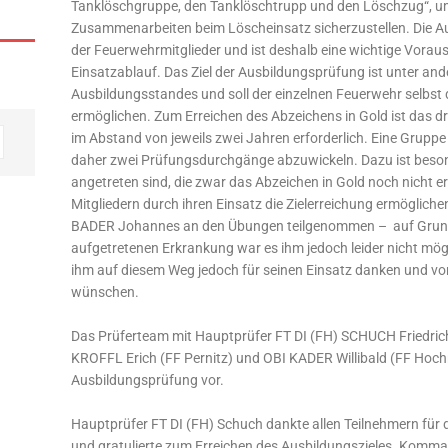
Tanklöschgruppe, den Tanklöschtrupp und den Löschzug“, um
Zusammenarbeiten beim Löscheinsatz sicherzustellen. Die A
der Feuerwehrmitglieder und ist deshalb eine wichtige Vorau
Einsatzablauf. Das Ziel der Ausbildungsprüfung ist unter and
Ausbildungsstandes und soll der einzelnen Feuerwehr selbst
ermöglichen. Zum Erreichen des Abzeichens in Gold ist das d
im Abstand von jeweils zwei Jahren erforderlich. Eine Grupp
daher zwei Prüfungsdurchgänge abzuwickeln. Dazu ist besond
angetreten sind, die zwar das Abzeichen in Gold noch nicht e
Mitgliedern durch ihren Einsatz die Zielerreichung ermöglich
BADER Johannes an den Übungen teilgenommen – auf Grund 
aufgetretenen Erkrankung war es ihm jedoch leider nicht mög
ihm auf diesem Weg jedoch für seinen Einsatz danken und v
wünschen.
Das Prüferteam mit Hauptprüfer FT DI (FH) SCHUCH Friedric
KROFFL Erich (FF Pernitz) und OBI KADER Willibald (FF Hoc
Ausbildungsprüfung vor.
Hauptprüfer FT DI (FH) Schuch dankte allen Teilnehmern für d
und gratulierte zum Erreichen des Ausbildungszieles. Komma