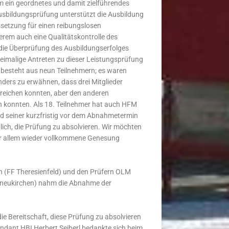
 ein geordnetes und damit zielführendes
usbildungsprüfung unterstützt die Ausbildung
ssetzung für einen reibungslosen
erem auch eine Qualitätskontrolle des
 die Überprüfung des Ausbildungserfolges
reimalige Antreten zu dieser Leistungsprüfung
e besteht aus neun Teilnehmern; es waren
ers zu erwähnen, dass drei Mitglieder
rreichen konnten, aber den anderen
en konnten. Als 18. Teilnehmer hat auch HFM
seiner kurzfristig vor dem Abnahmetermin
lich, die Prüfung zu absolvieren. Wir möchten
or allem wieder vollkommene Genesung
h (FF Theresienfeld) und den Prüfern OLM
hneukirchen) nahm die Abnahme der
ie Bereitschaft, diese Prüfung zu absolvieren
ndant HBI Herbert Seiberl bedankte sich beim