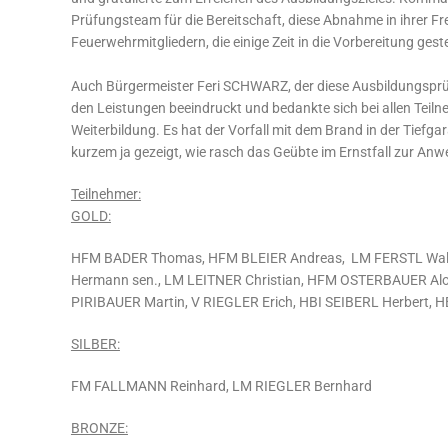
Prüfungsteam für die Bereitschaft, diese Abnahme in ihrer Fr
Feuerwehrmitgliedern, die einige Zeit in die Vorbereitung gest
Auch Bürgermeister Feri SCHWARZ, der diese Ausbildungsprüf
den Leistungen beeindruckt und bedankte sich bei allen Teilne
Weiterbildung. Es hat der Vorfall mit dem Brand in der Tiefg
kurzem ja gezeigt, wie rasch das Geübte im Ernstfall zur 
Teilnehmer:
GOLD:
HFM BADER Thomas, HFM BLEIER Andreas, LM FERSTL Wal
Hermann sen., LM LEITNER Christian, HFM OSTERBAUER Aloi
PIRIBAUER Martin, V RIEGLER Erich, HBI SEIBERL Herbert,
SILBER:
FM FALLMANN Reinhard, LM RIEGLER Bernhard
BRONZE: