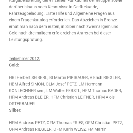
Aufgabenstellung der einzelnen Funktionen der Gruppe, sowie
darüber hinaus noch Kenntnisse in Gerätekunde,
Fahrzeugbeladung, Erste Hilfe und Allgemeine Fragen aus
einem Fragenkatalog erforderlich. Das Abzeichen in Bronze
erhät man nach dem ersten, in Silber nach zweimaligem und
Gold nach dreimaligem erfolgreichen Antreten bei dieser
Leistungsprüfung.
Teilnehmer 2012:
Gold:
HBI Herbert SEIBERL, BI Martin PIRIBAUER, V Erich RIEGLER,
HBM Alfred SIMON, OLM Josef PETZ, LM Hermann
KONLECHNER sen., LM Walter FERSTL, HFM Thomas BADER,
HFM Andreas BLEIER, HFM Christian LEITNER, HFM Alois
OSTERBAUER
Silber:
HFM Andreas PETZ, OFM Thomas FRIES, OFM Christian PETZ,
OFM Andreas RIEGLER, OFM Karin WEISZ, FM Martin