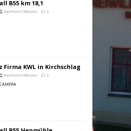
ll B55 km 18,1
Reinhard Fallmann
0
 Firma KWL in Kirchschlag
Reinhard Fallmann
0
 CAMERA
all B55 Henmühle