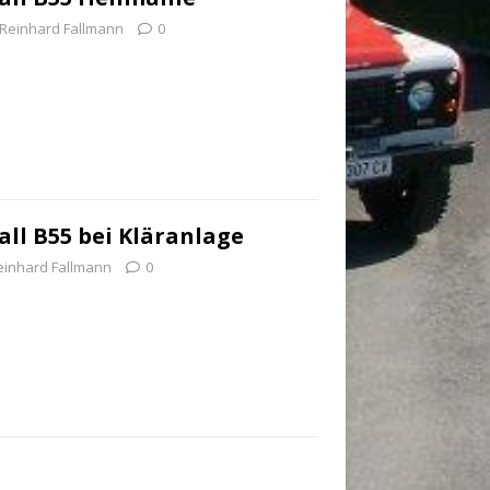
Reinhard Fallmann
0
ll B55 bei Kläranlage
einhard Fallmann
0