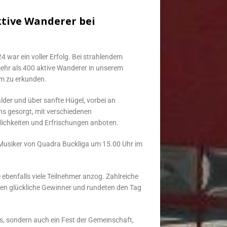
ktive Wanderer bei
4 war ein voller Erfolg. Bei strahlendem
hr als 400 aktive Wanderer in unserem
m zu erkunden.
lder und über sanfte Hügel, vorbei an
ens gesorgt, mit verschiedenen
lichkeiten und Erfrischungen anboten.
r Musiker von Quadra Buckliga um 15.00 Uhr im
 ebenfalls viele Teilnehmer anzog. Zahlreiche
den glückliche Gewinner und rundeten den Tag
is, sondern auch ein Fest der Gemeinschaft,