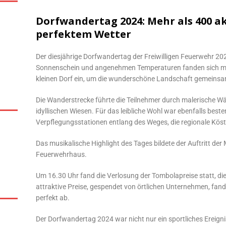
Dorfwandertag 2024: Mehr als 400 a
perfektem Wetter
Der diesjährige Dorfwandertag der Freiwilligen Feuerwehr 202
Sonnenschein und angenehmen Temperaturen fanden sich me
kleinen Dorf ein, um die wunderschöne Landschaft gemeinsa
Die Wanderstrecke führte die Teilnehmer durch malerische Wä
idyllischen Wiesen. Für das leibliche Wohl war ebenfalls best
Verpflegungsstationen entlang des Weges, die regionale Köst
Das musikalische Highlight des Tages bildete der Auftritt de
Feuerwehrhaus.
Um 16.30 Uhr fand die Verlosung der Tombolapreise statt, die
attraktive Preise, gespendet von örtlichen Unternehmen, fan
perfekt ab.
Der Dorfwandertag 2024 war nicht nur ein sportliches Ereign