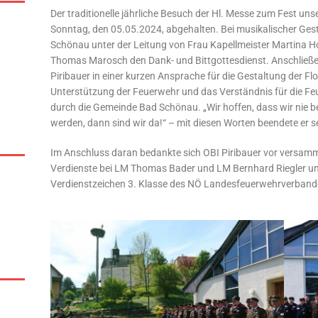
Der traditionelle jährliche Besuch der Hl. Messe zum Fest un
Sonntag, den 05.05.2024, abgehalten. Bei musikalischer Ges
Schönau unter der Leitung von Frau Kapellmeister Martina Ho
Thomas Marosch den Dank- und Bittgottesdienst. Anschlie
Piribauer in einer kurzen Ansprache für die Gestaltung der Fl
Unterstützung der Feuerwehr und das Verständnis für die F
durch die Gemeinde Bad Schönau. „Wir hoffen, dass wir nie b
werden, dann sind wir da!“ – mit diesen Worten beendete er s
Im Anschluss daran bedankte sich OBI Piribauer vor versam
Verdienste bei LM Thomas Bader und LM Bernhard Riegler un
Verdienstzeichen 3. Klasse des NÖ Landesfeuerwehrverband