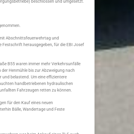
ergungsbetriebe) beschlossen und umgesetzt.
b genommen.
mit Abschnittsfeuerwehrtag und
Festschrift herausgegeben, für die EBI Josef
aße B55 waren immer mehr Verkehrsunfälle
on der Henmühle bis zur Abzweigung nach
 und belastend. Um eine effizientere
rauchten handbetriebenen hydraulischen
unfallten Fahrzeugen retten zu können.
gen für den Kauf eines neuen
terhin Bälle, Wandertage und Feste