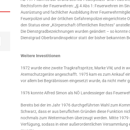
Rechtsform der Feuerwehren: „§ 4 Abs 1: Feuerwehren im Sin
Ausrüstung und fachlicher Ausbildung ihrer Feuerwehrmitgli
Feuerpolizei und der örtlichen Gefahrenpolizei eingerichtet
den Status einer „Körperschaft öffentlichen Rechtes“ anstel
Die Dienstgradbezeichnungen wurden geändert – so konnte
Dienstgrad Oberbrandinspektor statt der bisher bekannten 
Weitere Investitionen
1972 wurde eine zweite Tragkraftspritze, Marke VW, und in we
Atemschutzgeräte angeschafft. 1975 kam es zum Ankauf ei
vor allem bei Begräbnissen eingesetzt wurde, da nicht mehr
1976 konnte Alfred Simon als NÖ Landessieger das Feuerweh
Bereits bei der im Jahr 1976 durchgeführten Wahl zum Komm
Schwarz, dass er aus beruflichen Gründen diese Funktion n
nochmals zum Weitermachen überzeugt werden. Mitte 1979 ste
Verfügung, sodass in einer außerordentlichen Versammlun