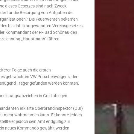
ne dieses Gesetzes sind nach Zweck,
eder für die Besorgung von Aufgaben der
e Organisationen.“ Die Feuerwehren bekamen
le des bis dahin angewandten Vereinsgesetzes.
 der Kommandant der FF Bad Schönau den
Bezeichnung „Hauptmann“ führen.
iterer Folge auch die ersten
nes gebrauchten VW Pritschenwagens, der
 genügend Träger gefunden werden konnten.
rleistungsabzeichen in Gold ablegen.
andanten erklärte Oberbrandinspektor (OBI)
icht mehr wahrnehmen kann. Er konnte jedoch
llte er jedoch sein Amt endgültig zur
g ein neues Kommando gewählt werden