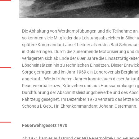
Die Abhaltung von Wettkampfübungen und die Teilnahme an 
so konnten viele Mitglieder das Leistungsabzeichen in Silber
spätere Kommandant Josef Leitner als erstes Bad Schönaue
in Gold erringen. Durch die zunehmende Motorisierung und
verlagerten sich ab Ende der 60er Jahre die Einsatztätigkeit
Löscheinsätzen hin zu technischen Einsätzen. Dieser Entwic
Sorge getragen und im Jahr 1969 ein Landrover als Bergland
angekauft. Wie in früheren Jahren konnte auch dieser Ankauf 
Feuerwehrbälle bzw. Kränzchen und aus Haussammlungen g
Durchführung der Abschnittsleistungsbewerbe und des Absc
Fahrzeug gesegnet. Im Dezember 1970 verstarb das letzte n
Schönau i. Geb., Hr. Ehrenkommandant Johann Ostermann.
Feuerwehrgesetz 1970
Ab 1971 kam es auf Grund des NÖ Feuerpolizei- und Feuerwe